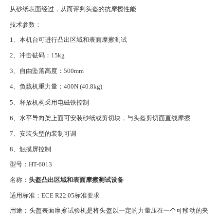
从砂纸表面经过，从而评判头盔的抗摩擦性能
.
技术参数
：
1、本机台可进行凸出区域和表面摩擦测试
2、冲击砝码：15kg
3、自由坠落高度：500mm
4、负载机重力量：400N (40.8kg)
5、释放机构采用电磁铁控制
6、水平导向架上面可安装砂纸或剪切块，与头盔剪切面直线摩擦
7、安装头型的装制可调
8、触摸屏控制
型号：
HT-6013
名称：
头盔凸出区域和表面摩擦测试设备
适用标准：
ECE R22.05标准要求
用途：头盔表面摩擦试验机是将头盔以一定的力量压在一个可移动的夹