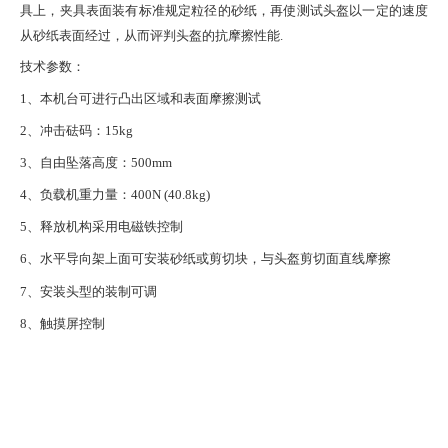
具上，夹具表面装有标准规定粒径
的砂纸，再使测试头盔以一定的速度
从砂纸表面经过，从而评判头盔的抗摩擦性能
.
技术参数
：
1、本机台可进行凸出区域和表面摩擦测试
2、冲击砝码：15kg
3、自由坠落高度：500mm
4、负载机重力量：400N (40.8kg)
5、释放机构采用电磁铁控制
6、水平导向架上面可安装砂纸或剪切块，与头盔剪切面直线摩擦
7、安装头型的装制可调
8、触摸屏控制