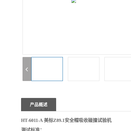
1
2
3
产品概述
HT-6011-A
美标Z89.1安全帽吸收碰撞试验机
测试标准：