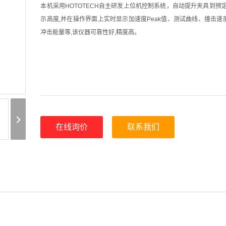
本机采用HOTOTECH自主研发上位机控制系统，自动提升夹具到预
示高度,并在操作界面上实时显示加速度Peak值、测试曲线、撞击速
冲击能量等,该仪器可靠性好,精度高。
在线询价
联系我们