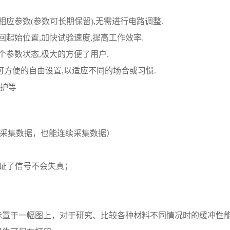
相应参数(参数可长期保留),无需进行电路调整.
回起始位置,加快试验速度,提高工作效率.
个参数状态,极大的方便了用户.
户可方便的自由设置,以适应不同的场合或习惯.
保护等
能单次采集数据，也能连续采集数据）
保证了信号不会失真；
标置于一幅图上，对于研究、比较各种材料不同情况时的缓冲性