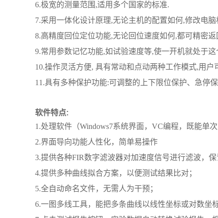
6.极宽的测量范围,适用多个国家的标准.
7.采用一体化设计原理,无论主机的配置如何,修改电脑
8.高精度回位定位功能,无论回位速度如何,都可精密返
9.常用参数记忆功能,如试验速度等,使一开机就处于这
10.操作灵活方便, 具有常动和点动两种工作模式,用
11.具有多种保护功能:可调整的上下限位保护、急停
软件特点
:
1.处理软件（Windows7系统界面，VC编程，既
2.界面导向功能人性化，简单易操作
3.提供各种FIR数字滤波器对加速度信号进行滤波，
4.提供多种曲线拟合方案，以便测试结果比对；
5.全自动命名文件，无需人为干预；
6.一图多线工具，能把多条曲线以线性坐标或对数坐