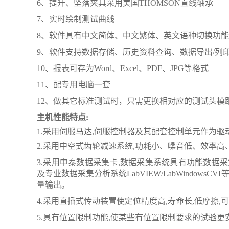
6、提升、坠落夹具采用美国THOMSON直线轴承
7、实时绘制测试曲线
8、软件具有中文简体、中文繁体、英文语种切换功能
9、软件支持数据存储、历史资料查询、数据导出/列
10、报表可存为Word、Excel、PDF、JPG等格式
11、配专用电脑一套
12、做其它标准测试时，只需更换相对应的测试头模
主机性能特点
:
1.采用伺服马达,伺服控制器及其配套控制单元作为驱动
2.采用中空式齿轮减速系统,功耗小、噪音低、效率高
3.采用中泰数据采集卡,数据采集系统
具有功能数据采
及专业数据采集分析系统LabVIEW/LabWindowsCV
量输出
。
4.采用直插式传动装置使定位精度高,寿命长,低摩擦,
5.具有位置限制功能,使某些有位置限制要求的试验更