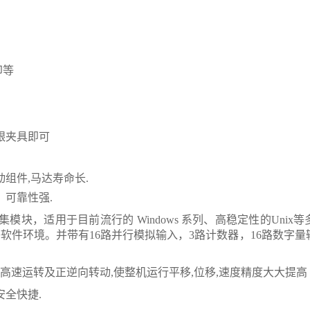
印等
跟夹具即可
组件,马达寿命长.
、可靠性强.
集模块
，
适用于目前流行的
Windows 系列、高稳定性的Uni
I等软件环境
。并
带有
16路并行模拟输入，3路计数器，16路数字量
可高速运转及正逆向转动,使整机运行平移,位移,速度精度大大提高
安全快捷.