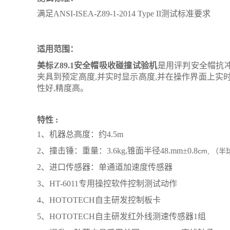
满足
ANSI-ISEA-Z89-1-2014 Type II
测试
标准要求
适用范围：
美标Z89.1安全帽吸收碰撞试验机
是用评判安全帽抗冲
夹具到预定高度,并实时显示高度,并在操作界面上实时
性好,精度高。
特性
:
1、
机器总高度：约
4.5m
2、
撞击锤：重量：
3.6kg,锥面半径48.mm
±
0.8
cm,
（半
2、进口传感器：单通道加速度传感器
3、HT-6011专用操控软件控制测试动作
4、HOTOTECH自主研发控制板卡
5、HOTOTECH自主研发红外线测速传感器1组