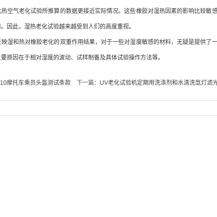
比热空气老化试验所推算的数据更接近实际情况。这些橡胶对湿热因素的影响比较敏
用。因此，湿热老化试验越来越受到人们的高度重视。
反映湿和热对橡胶老化的双重作用结果，对于一些对湿度敏感的材料，无疑是提供了
主要原因在于相对湿度的波动、试样制备及具体试验操作方法等。
-2010摩托车乘员头盔测试条款
下一篇：
UV老化试验机定期用洗涤剂和水清洗氙灯滤