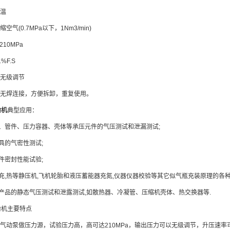
温
(0.7MPa以下，1Nm3/min)
10MPa
F.S
无级调节
无焊连接，方便拆卸，重复使用。
验机
典型应用：
管件、压力容器、壳体等承压元件的气压测试和泄漏测试;
的气密性测试;
密封性能试验;
热等静压机,飞机轮胎和液压蓄能器充氮,仪器仪器校验等其它似气瓶充装原理的各种
品的静态气压测试和泄露测试,如散热器、冷凝管、压缩机壳体、热交换器等.
机主要特点
动泵做压力源，试验压力高，高可达210MPa，输出压力可以无级调节，升压速率