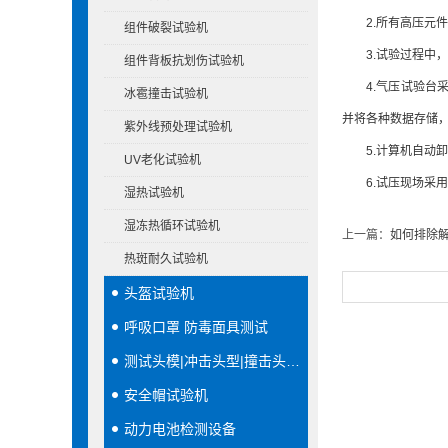
2.所有高压元件
组件破裂试验机
3.试验过程中，
组件背板抗划伤试验机
4.气压试验台采
冰雹撞击试验机
并将各种数据存储，
紫外线预处理试验机
5.计算机自动卸
UV老化试验机
6.试压现场采用
湿热试验机
湿冻热循环试验机
上一篇：
如何排除
热斑耐久试验机
头盔试验机
呼吸口罩 防毒面具测试
测试头模|冲击头型|撞击头模|穿刺头型
安全帽试验机
动力电池检测设备