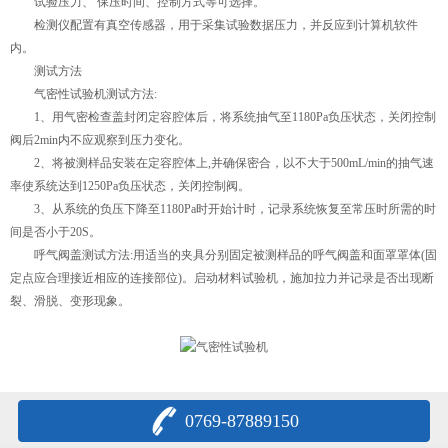
试验压力、 保压时间、控制方式等可选择。
检测仪配置有真空传感器，用于采集试验数据压力，并反应到计算机软件
内。
测试方法
气密性试验机测试方法:
1、用气密检查盖封闭定容腔体后，将系统抽气至1180Pa负压状态，关闭控制
阀后2min内不应观察到压力变化。
2、将被测样品安装在定容腔体上,并确保密合，以不大于500mL/min的抽气速
率使系统达到1250Pa负压状态，关闭控制阀。
3、从系统的负压下降至1180Pa时开始计时，记录系统恢复至常压时所需的时
间是否小于20S。
呼气阀盖测试方法:用适当的夹具分别固定被测样品的呼气阀盖和面罩罩体(固
定点应合理接近相应的连接部位)。启动材料试验机，施加拉力并记录是否出现断
裂、滑脱、变形现象。
0769-87889150