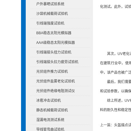
户外暴晒试验系统
化测试。此外，试
沙袋机械载荷试验机
引线端强度试验机
BBA稳态太阳光模拟器
AAA级稳态太阳光模拟器
引线端接头扭力试验机
其次，UV老化试
引线端接头拉力疲劳试验机
在建筑行业中，使
光伏组件推力试验机
中，该产品也被广
光伏组件盐雾老化试验机
最后，我们需要了
光伏组件绝缘电阻测试仪
和试验参数，以确
综上所述，UV老
冰雹冲击试验机
料的耐久性和稳定
静态机械载荷试验机
湿漏电流测试系统
上一篇：
头盔描点
导线管弯曲试验机