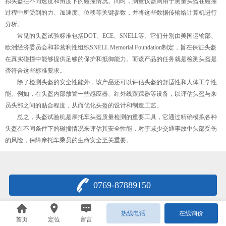
拟头盔在不同速度和角度下的碰撞情况。同时，测量仪器则用于测量头盔在碰撞
过程中所受到的力、加速度、位移等关键参数，并将这些数据传输给计算机进行
分析。
常见的头盔试验标准包括DOT、ECE、SNELL等。它们分别由美国运输部、
欧洲经济委员会和非营利性组织SNELL Memorial Foundation制定，旨在保证头盔
在真实碰撞中能够提供足够的保护和抵御能力。而该产品的任务就是检测头盔是
否符合这些标准要求。
除了检测头盔的安全性能外，该产品还可以评估头盔的舒适性和人体工学性
能。例如，在头盔内部放置一些感应器、红外线跟踪器等设备，以评估头盔与乘
员头部之间的贴合程度，从而优化头盔的设计和制造工艺。
总之，头盔试验机是摩托车头盔质量检测的重要工具，它通过精确模拟各种
头盔在不同条件下的碰撞情况来评估其安全性能，对于减少交通事故中头部受伤
的风险，保障摩托车乘员的生命安全至关重要。
0769-87889150
热线电话
在线询价
首页
定位
留言