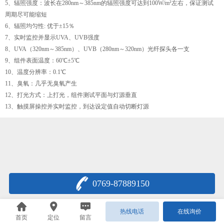
5、辐照强度：波长在280nm～385nm的辐照强度可达到100W/m²左右，保证测试
周期尽可能缩短
6、辐照均匀性: 优于±15％
7、实时监控并显示UVA、UVB强度
8、UVA（320nm～385nm）、UVB（280nm～320nm）光纤探头各一支
9、组件表面温度：60℃±5℃
10、温度分辨率：0.1℃
11、臭氧：几乎无臭氧产生
12、打光方式：上打光，组件测试平面与灯源垂直
13、触摸屏操控并实时监控，到达设定值自动切断灯源
0769-87889150
热线电话
在线询价
首页
定位
留言