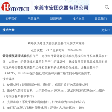
关于我们
产品展示
新闻列表
技术文章
联系我们
技术文章
更多>>
紫外线预处理试验机的主要作用及技术规格
点击次数：2302 更新时间：2024-06-20
紫外线预处理试验机
的作用：光伏组件紫外老化试验机是模拟组件长期暴露在户
外，太阳光中的紫外线对其照射所产生的破坏性，此设备只需要几天或几周时间
再现户外需要数月或数年组件相关材料的抗紫外老化性能。设备主要用于
IEC61215、IEC61646紫外预处理试验和旁路二极管的各项试验要求。
技术规格：
1、使用材料：能阻隔紫外线、密封性、保温性良好的高质量材料
2、设备UV总辐照面积：大于2000mm×2000mm，满足同时测试2块2m×1m组件
（可根据客户要求制作）
3、光源寿命：系统采用金属卤素灯，灯管寿命为1000小时左右
4、单灯UVA及UVB相对能量比例：UVB约占总能量3％～10％