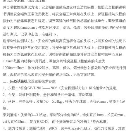
恒温水浸泡箱、调温调湿箱）
冲击吸收性能测试方法：安全帽的佩戴高度选择合适的头模；按照安全帽的说明
书调整安全帽到正常使用状态，将安全帽正常佩戴在头模上，保证帽箍与头模的
接触为自然佩戴状态且稳定，调整落锤的轴线同传感器的轴线重合，调整落锤的
高度为1000mm±5mm；依次对经浸水、高温、低温、紫外线照射预处理的安全帽
进行测试。记录冲击值，准确到1N。
耐穿刺性能测试方法：安全帽的佩戴高度选择合适的头模；按照安全帽的说明书
调整安全帽到正常的使用状态，将安全帽正常佩戴在头模上，保证帽箍与头模的
接触为自然佩戴状态且稳定，调整穿刺锥的轴线使其穿过安全帽帽顶中心直径
100mm范围内结构zui薄弱处，调整穿刺锥尖至帽顶接触点的高度为
1000mm±5mm，依次对经浸水、高温、低温、紫外线照射预处理的安全帽进行测
试，观察通电显示装置和安全帽的破坏情况，记录穿刺结果。
三、
头盔试验机
仪器主要技术参数
1、头模：*符合GB/T 2812——2006《安全帽测试方法》标准附录A的规定。
2、台架：能够控制提升、悬挂和释放冲击落锤、穿刺落锤。
3、落锤：冲击落锤：质量为5—5.01kg，锤头为半球形，直径96mm，材质为45#
钢。
穿刺落锤：质量为3—3.05kg，穿刺部分锥角为60°，锥尖直径1mm，长度40mm，
zui大直径28mm，硬度HRC45。 两个落锤安装后的冲击力*符合标准。
4、测力传感器：测量范围0—20KN，频率相应zui小5kHz，动态力传感器，准确