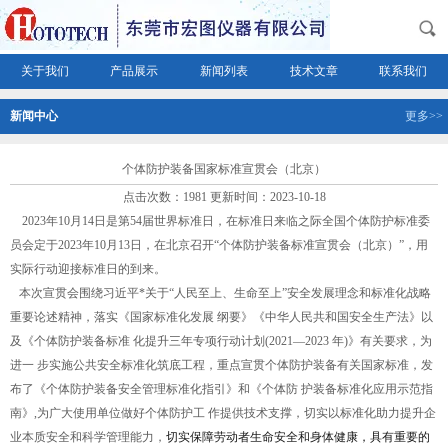
关于我们
产品展示
新闻列表
技术文章
联系我们
新闻中心
更多>>
个体防护装备国家标准宣贯会（北京）
点击次数：1981 更新时间：2023-10-18
2023年10月14日是第54届世界标准日，在标准日来临之际全国个体防护标准委
员会定于2023年10月13日，在北京召开“个体防护装备标准宣贯会（北京）”，用
实际行动迎接标准日的到来。
本次宣贯会围绕习近平*关于
“人民至上、
生命至上
”安
全发展理念和标准化战略
重要论述精神，落实《国家标准化发展
纲要》《中华人民共和国安全生产法》以
及《个体防护装备标准
化提升三年专项行动计划
(2021—2023
年
)》有关要求，为
进一
步实施公共安全标准化筑底工程，重点宣贯个体
防护装备有关国
家标准，发
布了《个体防护装备安全管理标准化指引》和《个体防
护装备标准化应用示范指
南》
,为广大使用单位做
好个体防护工
作提供技术支撑，切实以标准化助力提升企
业本质安全
和科学管
理能力，
切实保障劳动者生命安全和身体健康，具有重要的