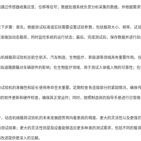
则通过传感器收集应变、位移等信号；数据处理系统负责分析采集的数据，并根据需求
以下步骤：首先，根据测试标准或实际需要设置试验参数，包括载荷大小、频率、试
逐渐施加动态载荷，同时监控系统的运行状态；最后，完成测试后，保存数据并进行后
态机械载荷试验机在航空航天、汽车制造、生物医疗、新能源等领域具有重要作用。
模拟道路颠簸对车辆部件的影响；在生物医疗领域，用于测试人体植入物的可靠性；在
持试验机的准确性和延长使用寿命至关重要。定期检查各连接部分的紧固情况，确保
期的软件更新和硬件检查，确保其正常运作；同时，按照制造商的指导手册进行日常维
步，动态机械载荷试验机的未来发展趋势将向着更高的精度、更大的灵活性以及更强
的测试结果；更大的灵活性则是指设备能够适应更多种类的测试需求，包括不同的载
和改进提供更深入的见解。