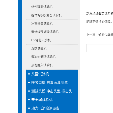
组件破裂试验机
动态机械载荷试验
组件背板抗划伤试验机
期稳定运行的保障
冰雹撞击试验机
紫外线预处理试验机
上一篇：
鸿图仪器受
UV老化试验机
湿热试验机
湿冻热循环试验机
热斑耐久试验机
头盔试验机
呼吸口罩 防毒面具测试
测试头模|冲击头型|撞击头模|穿刺头型
安全帽试验机
动力电池检测设备