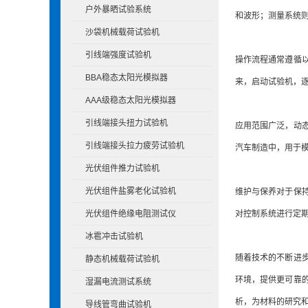
户外暴晒试验系统
和波形；测量系统
沙袋机械载荷试验机
引线端强度试验机
操作流程通常遵循
BBA稳态太阳光模拟器
来，启动试验机，
AAA级稳态太阳光模拟器
引线端接头扭力试验机
应用范围广泛，动
引线端接头拉力疲劳试验机
汽车制造中，用于
光伏组件推力试验机
光伏组件盐雾老化试验机
维护与保养对于保
光伏组件绝缘电阻测试仪
对控制系统进行定
冰雹冲击试验机
随着技术的不断进
静态机械载荷试验机
环境，提供更可靠
湿漏电流测试系统
析，为材料的研究
导线管弯曲试验机