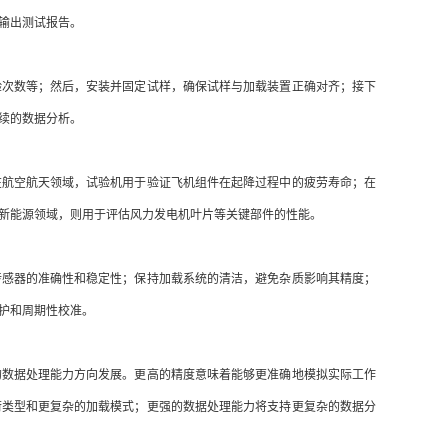
输出测试报告。
验次数等；然后，安装并固定试样，确保试样与加载装置正确对齐；接下
续的数据分析。
在航空航天领域，试验机用于验证飞机组件在起降过程中的疲劳寿命；在
新能源领域，则用于评估风力发电机叶片等关键部件的性能。
传感器的准确性和稳定性；保持加载系统的清洁，避免杂质影响其精度；
护和周期性校准。
的数据处理能力方向发展。更高的精度意味着能够更准确地模拟实际工作
荷类型和更复杂的加载模式；更强的数据处理能力将支持更复杂的数据分