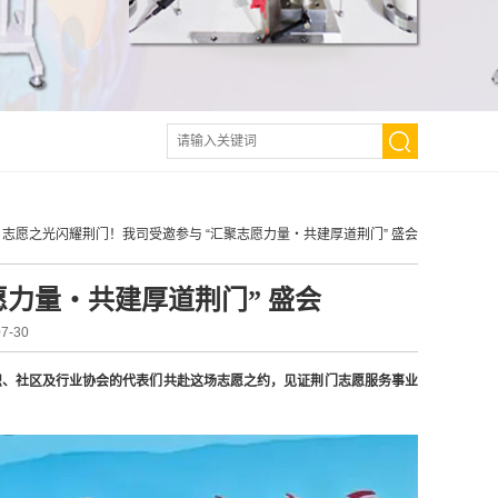
>
志愿之光闪耀荆门！我司受邀参与 “汇聚志愿力量・共建厚道荆门” 盛会
力量・共建厚道荆门” 盛会
-30
织、社区及行业协会的代表们共赴这场志愿之约，见证荆门志愿服务事业