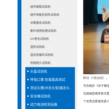
组件破裂试验机
组件背板抗划伤试验机
冰雹撞击试验机
紫外线预处理试验机
UV老化试验机
湿热试验机
湿冻热循环试验机
热斑耐久试验机
头盔试验机
昨日（7月28日）
呼吸口罩 防毒面具测试
中办国办《关于健全
测试头模|冲击头型|撞击头模|穿刺头型
位按抽签顺序依次登
安全帽试验机
个优秀志愿者的感
动力电池检测设备