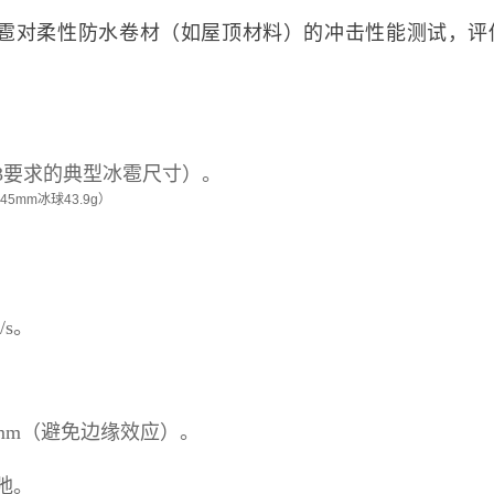
雹对柔性防水卷材（如屋顶材料）的冲击性能测试，评
3583要求的典型冰雹尺寸）。
45mm冰球43.9g）
/s。
 mm（避免边缘效应）。
弛。