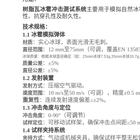
树脂瓦冰雹冲击测试系统
主要用于模拟自然冰
性、抗穿孔性及耐久性。
技术规格：
1.1 冰雹模拟弹体
：
实心冰球，
表面光滑无毛刺。
材质
：12 mm至75mm（可调，覆盖EN 1
直径范围
冰球质量：根据冰球直径确定（如：25mm冰球7.53g,35mm冰球20.7g,
：±5%
质量公差
±5%
直径公差：
1.2 发射装置
：压缩空气驱动。
发射方式
：10 m/s至50 m/s（可调），精度±0.5 m
速度范围
重复性
：连续发射速度偏差≤±2%。
1.3 冲击角度与定位
：0-90°（
可调节
）
冲击角度
：可移动试样架，确保冲击点间距≥50
试样定位
1.4 试样夹持系统
：气动或机械夹具，确保试样平整无松
夹持方式